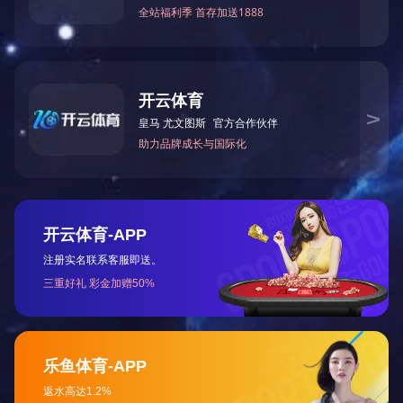
400w转向总成
查看更多