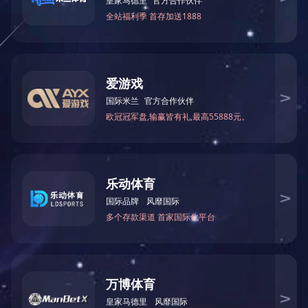
01
应用
骑乘式电动车。
02
特征
1. 结构紧凑，防水，不锈钢轴。
2. 快速充电。
3. 提高了电动车的性能。
相关产品