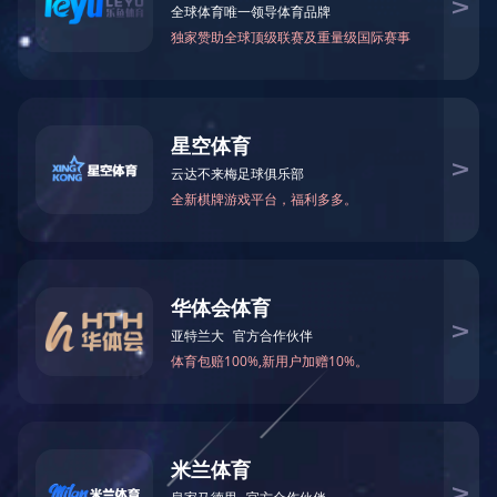
瑜欣电动汽车72V快速充电充电器
72V快速充电充电器用于电动汽车。它用于电动汽车。
在这个行业有大约27年的经验。我们是指定的供应商，长期与该行业的许多著名客
户合作，如Greenworks、Ryobi、TTI、Alamo Group、Briggs&Stratton和Generac。
产品特点