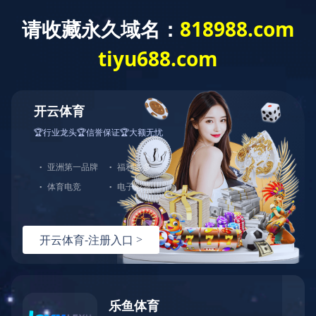
乐鱼·体育-乐鱼(中国)一站式服务官方网站
产品中心
锂电
储能类
充电器