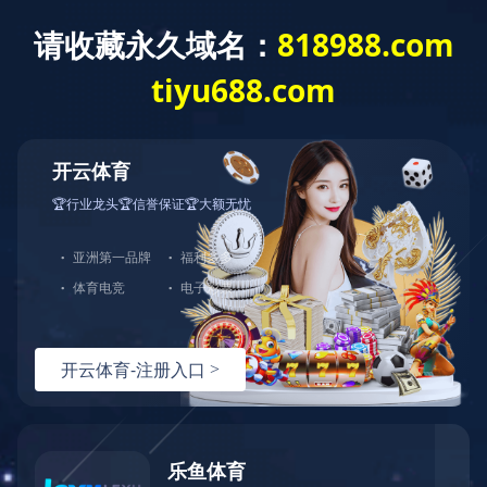
乐鱼·体育-乐鱼(中国)一站式服务官方网站
产品中心
乐鱼
·体育-乐鱼(中国)一站式服务官方网站
驱动电机