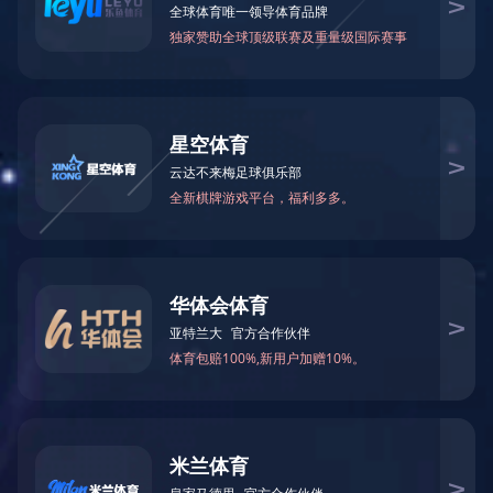
01
60V 42”交叉式零回转割草车
电压：
60V/80V