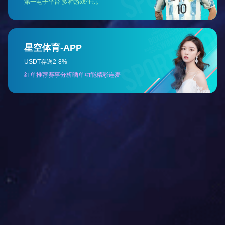
角度传感器
02
PRO 60V 42“骑乘式割草车
电压：
60V/80V