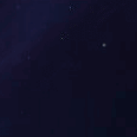
功率：
1.2KW
甲板尺寸：
42“
工作转速：
3200rpm
割刀电机