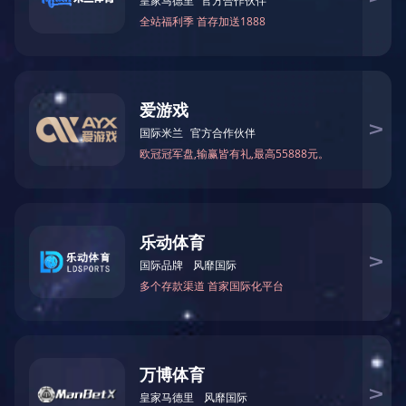
功率：
1.2KW
甲板尺寸：
42”
工作转速：
3200rpm
割刀电机