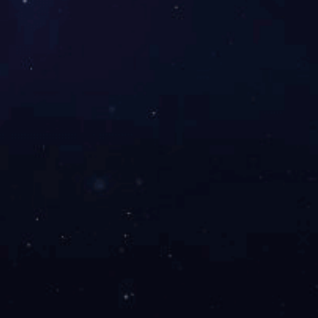
重庆瑜欣平瑞拥有工程、制造和销售能力。
快速导航
热门产品
于我们
通机动力类
展历史
发电机
目案例
乐鱼·体育-乐鱼(中国)一站式服务官方网站
决方案
锂电储能类
系我们