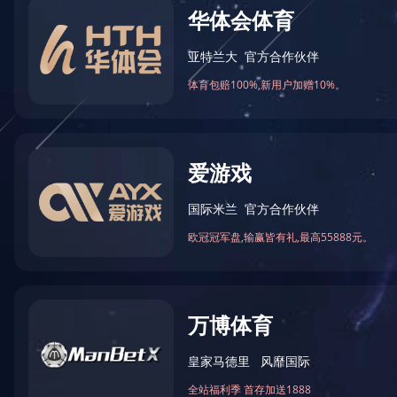
产品分类
驱动电机
控制器
驱动总成