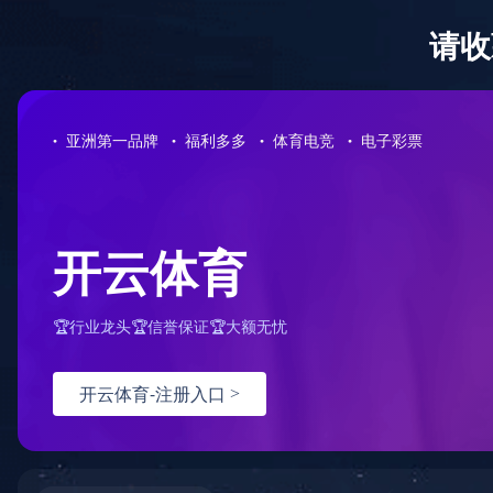
乐鱼·体育-乐鱼(中国)一站式服务官方网站
环保公示
乐鱼·
乐鱼·体育-乐鱼(中国)一站式服务官方网站
产品中
乐鱼