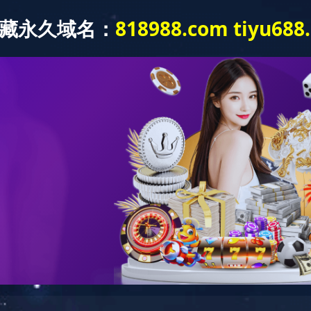
关于我们
研发能力
制造能力
产品中心
解决方案
体育-乐鱼(中国)一站式服务
心
乐鱼·体育-乐鱼(中国)一站式服务官方网站
·体育-乐鱼(中国)一站式服务官方网站