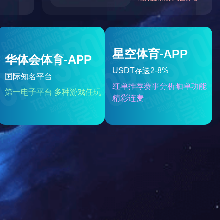
2.5kw立式舵轮驱动总成
机
转向系列-PRE03