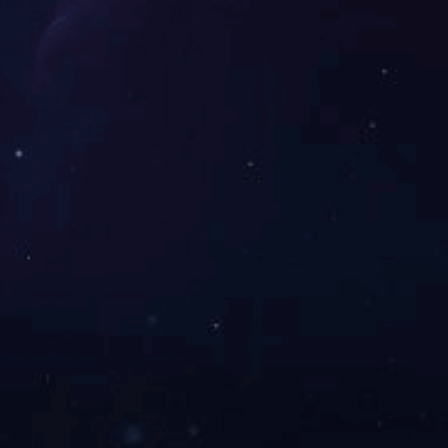
1
2
3
4
Next >
重庆瑜欣平瑞拥有工程、制造和销售能力。
快速导航
热门产品
于我们
通机动力类