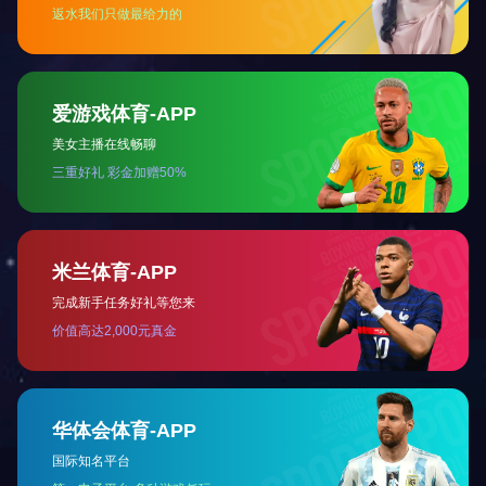
成为卓越的智能控制系统解决方案供应商
快速导航
关于我们
发展历史
项目案例
解决方案
联系我们
热门产品
通机动力类
发电机
乐鱼·体育-乐鱼(中国)一站式服务官方网站