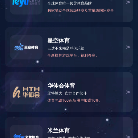
显示模块
产品特点