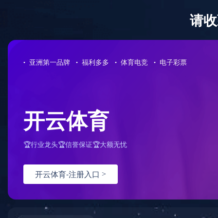
乐鱼·体育-乐鱼(中国)一站式服务官方网站
环保公示
乐鱼·体育-乐鱼(中国)一站式服务官方网站
产品中
发电机是将机械能转化为电能的核心动力设备
我们深耕发电机零部件研发制造，聚焦电源系
套用于数码变频发电机，调压器适配普通通机