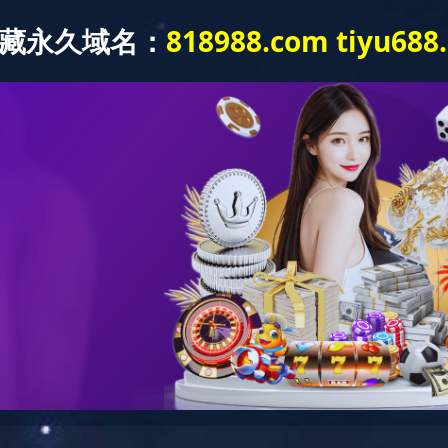
关于我们
研发能力
制造能力
产品中心
解决方案
发电机
心
发电机
，广泛应用于工业、应急、户外等多个领域，其稳定运行
统核心配件，主要生产逆变器、调压器、永磁电机定子和
发电机，产品兼具稳定、可靠、高效节能优势，已与全球