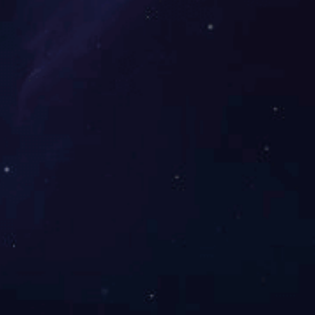
电机–转子
逆变器
1
2
Next >
>>
重庆瑜欣平瑞拥有工程、制造和销售能力。