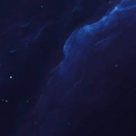
显示模块
显示模块