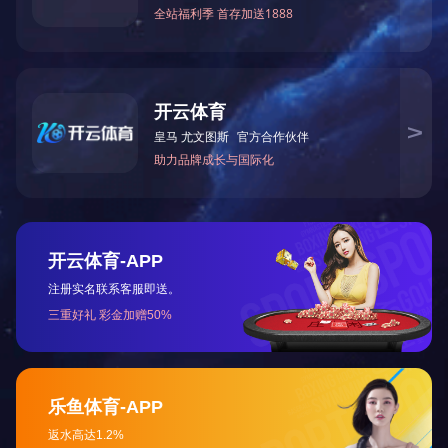
0044510 0045820 0045821 0045822 0045830 0045831...
查看更多
重庆瑜欣平瑞拥有工程、制造和销售能力。