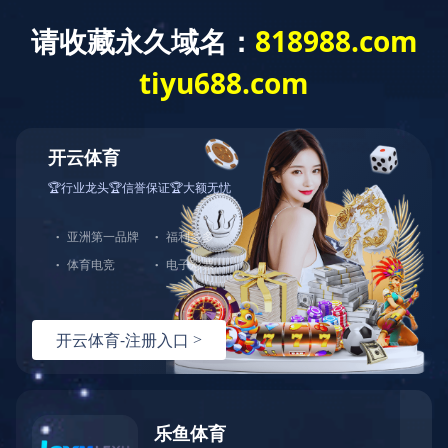
乐鱼·体育-乐鱼(中国)一站式服务官方网站
产品中心
通机
动力类
舷外机配件