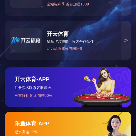
直流无刷系列（有感）-PRB01
查看更多
重庆瑜欣平瑞拥有工程、制造和销售能力。