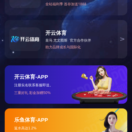
产品，并通过了市场验证。
查看更多
重庆瑜欣平瑞拥有工程、制造和销售能力。
成为卓越的智能控制系统解决方案供应商