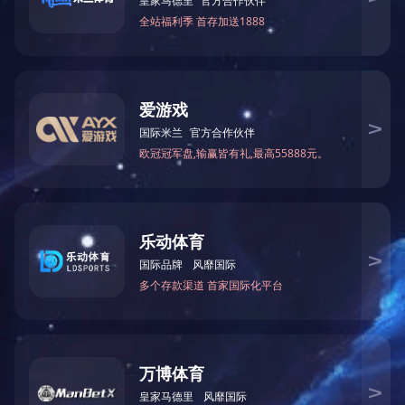
瑜欣手扶式电动园林工具电机控制器
800W 1000W 36V 48V 3000rpm无刷直流电机bldc电机是一款我
们自己生产的电机，已有4年历史。这是一款技术完善的成熟